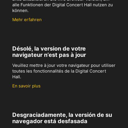
alle Funktionen der Digital Concert Hall nutzen zu
können.
Mehr erfahren
Désolé, la version de votre
navigateur n’est pas à jour
Veuillez mettre à jour votre navigateur pour utiliser
toutes les fonctionnalités de la Digital Concert
Hall.
En savoir plus
Desgraciadamente, la versión de su
navegador está desfasada