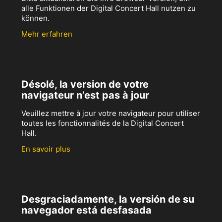
alle Funktionen der Digital Concert Hall nutzen zu
können.
Mehr erfahren
Désolé, la version de votre
navigateur n’est pas à jour
Veuillez mettre à jour votre navigateur pour utiliser
toutes les fonctionnalités de la Digital Concert
Hall.
En savoir plus
Desgraciadamente, la versión de su
navegador está desfasada