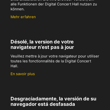
alle Funktionen der Digital Concert Hall nutzen zu
können.
Mehr erfahren
Désolé, la version de votre
navigateur n’est pas à jour
Veuillez mettre à jour votre navigateur pour utiliser
toutes les fonctionnalités de la Digital Concert
Hall.
En savoir plus
Desgraciadamente, la versión de su
navegador está desfasada