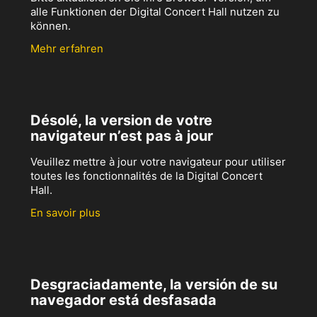
alle Funktionen der Digital Concert Hall nutzen zu
können.
Mehr erfahren
Désolé, la version de votre
navigateur n’est pas à jour
Veuillez mettre à jour votre navigateur pour utiliser
toutes les fonctionnalités de la Digital Concert
Hall.
En savoir plus
Desgraciadamente, la versión de su
navegador está desfasada