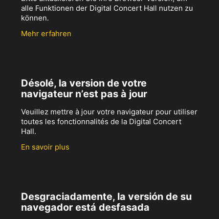
alle Funktionen der Digital Concert Hall nutzen zu
können.
Mehr erfahren
Désolé, la version de votre
navigateur n’est pas à jour
Veuillez mettre à jour votre navigateur pour utiliser
toutes les fonctionnalités de la Digital Concert
Hall.
En savoir plus
Desgraciadamente, la versión de su
navegador está desfasada