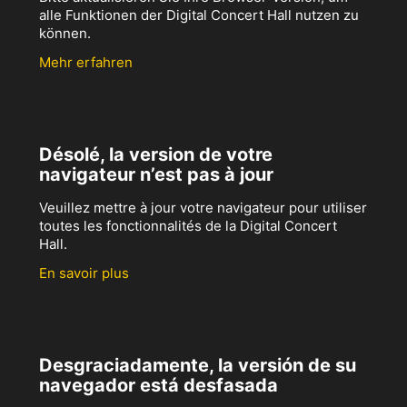
alle Funktionen der Digital Concert Hall nutzen zu
können.
Mehr erfahren
Désolé, la version de votre
navigateur n’est pas à jour
Veuillez mettre à jour votre navigateur pour utiliser
toutes les fonctionnalités de la Digital Concert
Hall.
En savoir plus
Desgraciadamente, la versión de su
navegador está desfasada