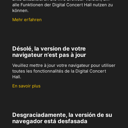
alle Funktionen der Digital Concert Hall nutzen zu
können.
Mehr erfahren
Désolé, la version de votre
navigateur n’est pas à jour
Veuillez mettre à jour votre navigateur pour utiliser
toutes les fonctionnalités de la Digital Concert
Hall.
En savoir plus
Desgraciadamente, la versión de su
navegador está desfasada