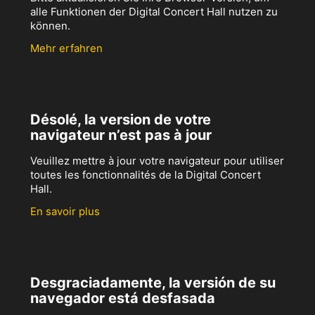
alle Funktionen der Digital Concert Hall nutzen zu
können.
Mehr erfahren
Désolé, la version de votre
navigateur n’est pas à jour
Veuillez mettre à jour votre navigateur pour utiliser
toutes les fonctionnalités de la Digital Concert
Hall.
En savoir plus
Desgraciadamente, la versión de su
navegador está desfasada