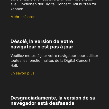
alle Funktionen der Digital Concert Hall nutzen zu
können.
Mehr erfahren
Désolé, la version de votre
navigateur n’est pas à jour
Veuillez mettre à jour votre navigateur pour utiliser
toutes les fonctionnalités de la Digital Concert
Hall.
En savoir plus
Desgraciadamente, la versión de su
navegador está desfasada