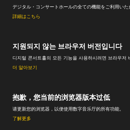
デジタル・コンサートホールの全ての機能をご利用いた
詳細はこちら
지원되지 않는 브라우저 버전입니다
디지털 콘서트홀의 모든 기능을 사용하시려면 브라우저 
더 알아보기
抱歉，您当前的浏览器版本过低
请更新您的浏览器，以便使用数字音乐厅的所有功能。
了解更多