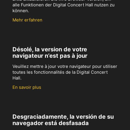
alle Funktionen der Digital Concert Hall nutzen zu
können.
Mehr erfahren
Désolé, la version de votre
navigateur n’est pas à jour
Veuillez mettre à jour votre navigateur pour utiliser
toutes les fonctionnalités de la Digital Concert
Hall.
En savoir plus
Desgraciadamente, la versión de su
navegador está desfasada