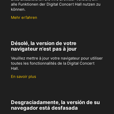
alle Funktionen der Digital Concert Hall nutzen zu
können.
Mehr erfahren
Désolé, la version de votre
navigateur n’est pas à jour
Veuillez mettre à jour votre navigateur pour utiliser
toutes les fonctionnalités de la Digital Concert
Hall.
En savoir plus
Desgraciadamente, la versión de su
navegador está desfasada