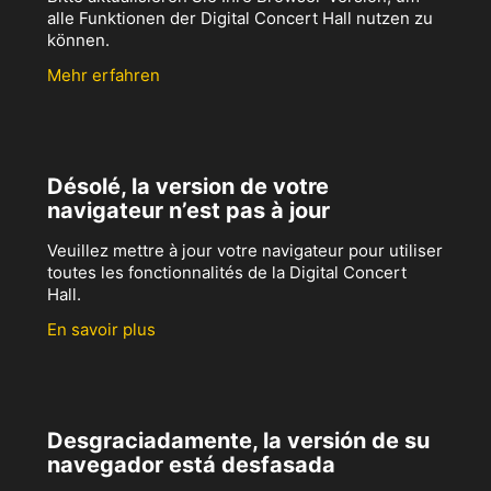
alle Funktionen der Digital Concert Hall nutzen zu
können.
Mehr erfahren
Désolé, la version de votre
navigateur n’est pas à jour
Veuillez mettre à jour votre navigateur pour utiliser
toutes les fonctionnalités de la Digital Concert
Hall.
En savoir plus
Desgraciadamente, la versión de su
navegador está desfasada