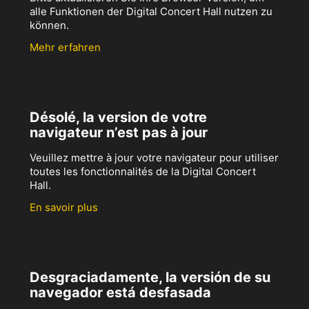
alle Funktionen der Digital Concert Hall nutzen zu
können.
Mehr erfahren
Désolé, la version de votre
navigateur n’est pas à jour
Veuillez mettre à jour votre navigateur pour utiliser
toutes les fonctionnalités de la Digital Concert
Hall.
En savoir plus
Desgraciadamente, la versión de su
navegador está desfasada