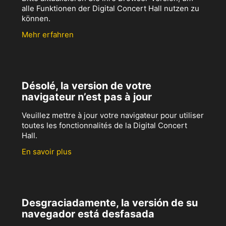
alle Funktionen der Digital Concert Hall nutzen zu
können.
Mehr erfahren
Désolé, la version de votre
navigateur n’est pas à jour
Veuillez mettre à jour votre navigateur pour utiliser
toutes les fonctionnalités de la Digital Concert
Hall.
En savoir plus
Desgraciadamente, la versión de su
navegador está desfasada