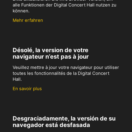
alle Funktionen der Digital Concert Hall nutzen zu
können.
Mehr erfahren
Désolé, la version de votre
navigateur n’est pas à jour
Veuillez mettre à jour votre navigateur pour utiliser
toutes les fonctionnalités de la Digital Concert
Hall.
En savoir plus
Desgraciadamente, la versión de su
navegador está desfasada