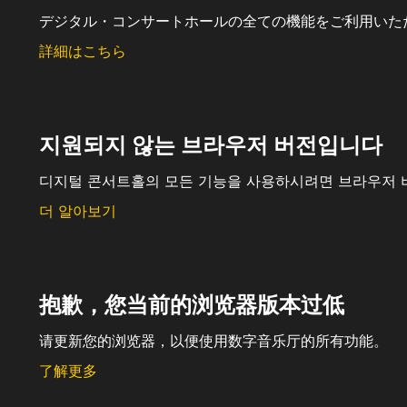
デジタル・コンサートホールの全ての機能をご利用いた
詳細はこちら
지원되지 않는 브라우저 버전입니다
디지털 콘서트홀의 모든 기능을 사용하시려면 브라우저 
더 알아보기
抱歉，您当前的浏览器版本过低
请更新您的浏览器，以便使用数字音乐厅的所有功能。
了解更多