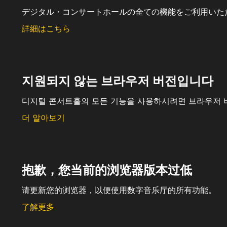
デジタル・コンサートホールの全ての機能をご利用いた
詳細はこちら
지원되지 않는 브라우저 버전입니다
디지털 콘서트홀의 모든 기능을 사용하시려면 브라우저 
더 알아보기
抱歉，您当前的浏览器版本过低
请更新您的浏览器，以便使用数字音乐厅的所有功能。
了解更多