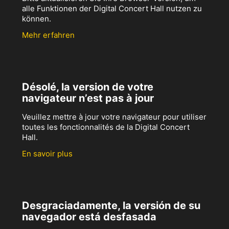
alle Funktionen der Digital Concert Hall nutzen zu
können.
Mehr erfahren
Désolé, la version de votre
navigateur n’est pas à jour
Veuillez mettre à jour votre navigateur pour utiliser
toutes les fonctionnalités de la Digital Concert
Hall.
En savoir plus
Desgraciadamente, la versión de su
navegador está desfasada