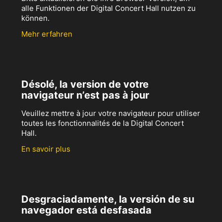
alle Funktionen der Digital Concert Hall nutzen zu
können.
Mehr erfahren
Désolé, la version de votre
navigateur n’est pas à jour
Veuillez mettre à jour votre navigateur pour utiliser
toutes les fonctionnalités de la Digital Concert
Hall.
En savoir plus
Desgraciadamente, la versión de su
navegador está desfasada