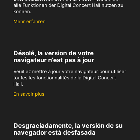
alle Funktionen der Digital Concert Hall nutzen zu
können.
Mehr erfahren
Désolé, la version de votre
navigateur n’est pas à jour
Veuillez mettre à jour votre navigateur pour utiliser
toutes les fonctionnalités de la Digital Concert
Hall.
En savoir plus
Desgraciadamente, la versión de su
navegador está desfasada