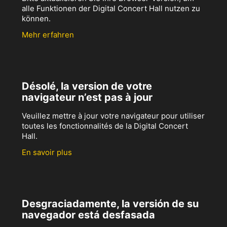
alle Funktionen der Digital Concert Hall nutzen zu
können.
Mehr erfahren
Désolé, la version de votre
navigateur n’est pas à jour
Veuillez mettre à jour votre navigateur pour utiliser
toutes les fonctionnalités de la Digital Concert
Hall.
En savoir plus
Desgraciadamente, la versión de su
navegador está desfasada