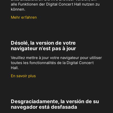
alle Funktionen der Digital Concert Hall nutzen zu
können.
Mehr erfahren
Désolé, la version de votre
navigateur n’est pas à jour
Veuillez mettre à jour votre navigateur pour utiliser
toutes les fonctionnalités de la Digital Concert
Hall.
En savoir plus
Desgraciadamente, la versión de su
navegador está desfasada