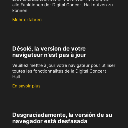
alle Funktionen der Digital Concert Hall nutzen zu
können.
Mehr erfahren
Désolé, la version de votre
navigateur n’est pas à jour
Veuillez mettre à jour votre navigateur pour utiliser
toutes les fonctionnalités de la Digital Concert
Hall.
En savoir plus
Desgraciadamente, la versión de su
navegador está desfasada