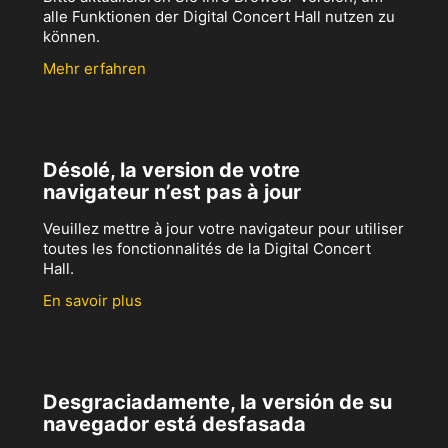
alle Funktionen der Digital Concert Hall nutzen zu
können.
Mehr erfahren
Désolé, la version de votre
navigateur n’est pas à jour
Veuillez mettre à jour votre navigateur pour utiliser
toutes les fonctionnalités de la Digital Concert
Hall.
En savoir plus
Desgraciadamente, la versión de su
navegador está desfasada