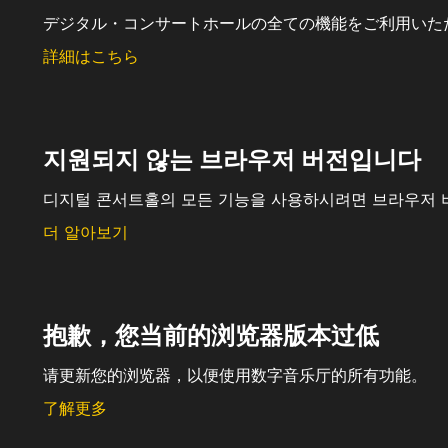
デジタル・コンサートホールの全ての機能をご利用いた
詳細はこちら
지원되지 않는 브라우저 버전입니다
디지털 콘서트홀의 모든 기능을 사용하시려면 브라우저 
더 알아보기
抱歉，您当前的浏览器版本过低
请更新您的浏览器，以便使用数字音乐厅的所有功能。
了解更多