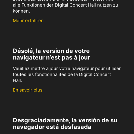
alle Funktionen der Digital Concert Hall nutzen zu
können.
Mehr erfahren
Désolé, la version de votre
navigateur n’est pas à jour
Veuillez mettre à jour votre navigateur pour utiliser
toutes les fonctionnalités de la Digital Concert
Hall.
En savoir plus
Desgraciadamente, la versión de su
navegador está desfasada