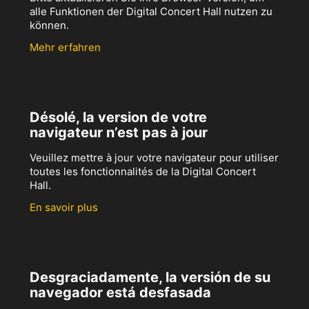
alle Funktionen der Digital Concert Hall nutzen zu
können.
Mehr erfahren
Désolé, la version de votre
navigateur n’est pas à jour
Veuillez mettre à jour votre navigateur pour utiliser
toutes les fonctionnalités de la Digital Concert
Hall.
En savoir plus
Desgraciadamente, la versión de su
navegador está desfasada