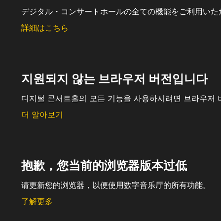
デジタル・コンサートホールの全ての機能をご利用いた
詳細はこちら
지원되지 않는 브라우저 버전입니다
디지털 콘서트홀의 모든 기능을 사용하시려면 브라우저 
더 알아보기
抱歉，您当前的浏览器版本过低
请更新您的浏览器，以便使用数字音乐厅的所有功能。
了解更多