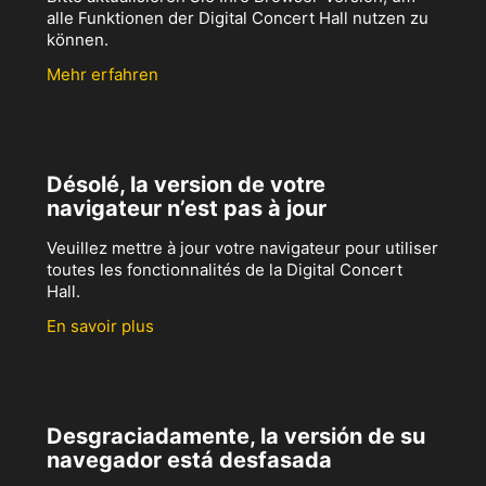
alle Funktionen der Digital Concert Hall nutzen zu
können.
Mehr erfahren
Désolé, la version de votre
navigateur n’est pas à jour
Veuillez mettre à jour votre navigateur pour utiliser
toutes les fonctionnalités de la Digital Concert
Hall.
En savoir plus
Desgraciadamente, la versión de su
navegador está desfasada