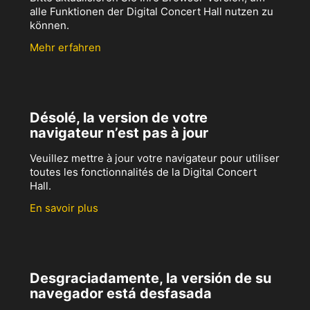
alle Funktionen der Digital Concert Hall nutzen zu
können.
Mehr erfahren
Désolé, la version de votre
navigateur n’est pas à jour
Veuillez mettre à jour votre navigateur pour utiliser
toutes les fonctionnalités de la Digital Concert
Hall.
En savoir plus
Desgraciadamente, la versión de su
navegador está desfasada