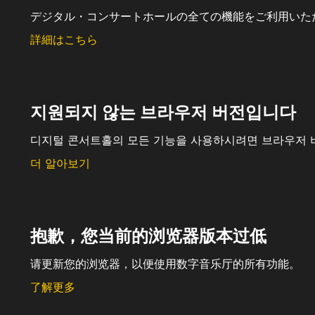
デジタル・コンサートホールの全ての機能をご利用いた
詳細はこちら
지원되지 않는 브라우저 버전입니다
디지털 콘서트홀의 모든 기능을 사용하시려면 브라우저 
더 알아보기
抱歉，您当前的浏览器版本过低
请更新您的浏览器，以便使用数字音乐厅的所有功能。
了解更多