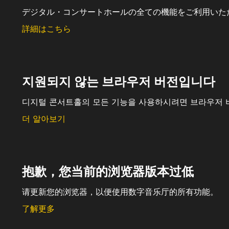
デジタル・コンサートホールの全ての機能をご利用いた
詳細はこちら
지원되지 않는 브라우저 버전입니다
디지털 콘서트홀의 모든 기능을 사용하시려면 브라우저 
더 알아보기
抱歉，您当前的浏览器版本过低
请更新您的浏览器，以便使用数字音乐厅的所有功能。
了解更多