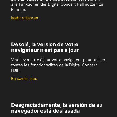
alle Funktionen der Digital Concert Hall nutzen zu
können.
Mehr erfahren
Désolé, la version de votre
navigateur n’est pas à jour
Veuillez mettre à jour votre navigateur pour utiliser
toutes les fonctionnalités de la Digital Concert
Hall.
En savoir plus
Desgraciadamente, la versión de su
navegador está desfasada