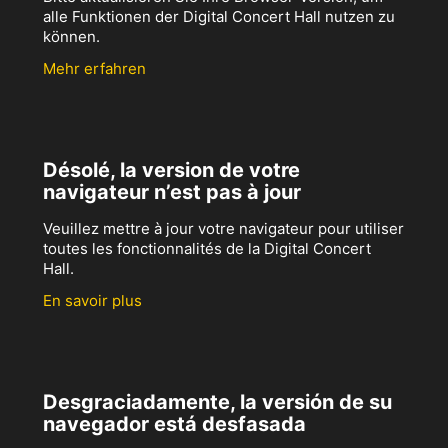
alle Funktionen der Digital Concert Hall nutzen zu
können.
Mehr erfahren
Désolé, la version de votre
navigateur n’est pas à jour
Veuillez mettre à jour votre navigateur pour utiliser
toutes les fonctionnalités de la Digital Concert
Hall.
En savoir plus
Desgraciadamente, la versión de su
navegador está desfasada