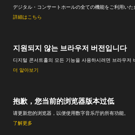
デジタル・コンサートホールの全ての機能をご利用いた
詳細はこちら
지원되지 않는 브라우저 버전입니다
디지털 콘서트홀의 모든 기능을 사용하시려면 브라우저 
더 알아보기
抱歉，您当前的浏览器版本过低
请更新您的浏览器，以便使用数字音乐厅的所有功能。
了解更多