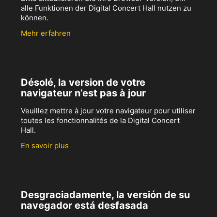
alle Funktionen der Digital Concert Hall nutzen zu
können.
Mehr erfahren
Désolé, la version de votre
navigateur n’est pas à jour
Veuillez mettre à jour votre navigateur pour utiliser
toutes les fonctionnalités de la Digital Concert
Hall.
En savoir plus
Desgraciadamente, la versión de su
navegador está desfasada