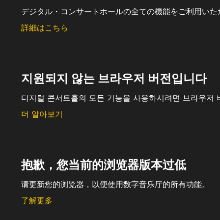
デジタル・コンサートホールの全ての機能をご利用いた
詳細はこちら
지원되지 않는 브라우저 버전입니다
디지털 콘서트홀의 모든 기능을 사용하시려면 브라우저 
더 알아보기
抱歉，您当前的浏览器版本过低
请更新您的浏览器，以便使用数字音乐厅的所有功能。
了解更多