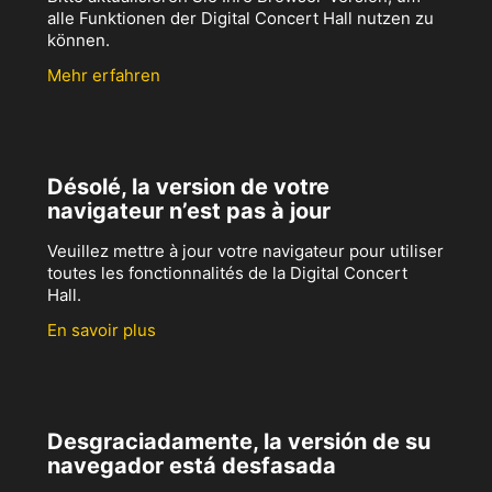
alle Funktionen der Digital Concert Hall nutzen zu
können.
Mehr erfahren
Désolé, la version de votre
navigateur n’est pas à jour
Veuillez mettre à jour votre navigateur pour utiliser
toutes les fonctionnalités de la Digital Concert
Hall.
En savoir plus
Desgraciadamente, la versión de su
navegador está desfasada