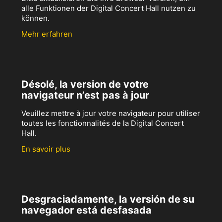
alle Funktionen der Digital Concert Hall nutzen zu
können.
Mehr erfahren
Désolé, la version de votre
navigateur n’est pas à jour
Veuillez mettre à jour votre navigateur pour utiliser
toutes les fonctionnalités de la Digital Concert
Hall.
En savoir plus
Desgraciadamente, la versión de su
navegador está desfasada