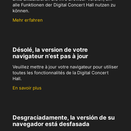
alle Funktionen der Digital Concert Hall nutzen zu
können.
Mehr erfahren
Désolé, la version de votre
navigateur n’est pas à jour
Veuillez mettre à jour votre navigateur pour utiliser
toutes les fonctionnalités de la Digital Concert
Hall.
En savoir plus
Desgraciadamente, la versión de su
navegador está desfasada