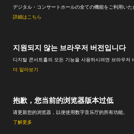
デジタル・コンサートホールの全ての機能をご利用いた
詳細はこちら
지원되지 않는 브라우저 버전입니다
디지털 콘서트홀의 모든 기능을 사용하시려면 브라우저 
더 알아보기
抱歉，您当前的浏览器版本过低
请更新您的浏览器，以便使用数字音乐厅的所有功能。
了解更多