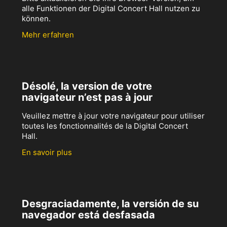
alle Funktionen der Digital Concert Hall nutzen zu
können.
Mehr erfahren
Désolé, la version de votre
navigateur n’est pas à jour
Veuillez mettre à jour votre navigateur pour utiliser
toutes les fonctionnalités de la Digital Concert
Hall.
En savoir plus
Desgraciadamente, la versión de su
navegador está desfasada