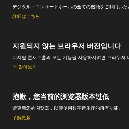
デジタル・コンサートホールの全ての機能をご利用いた
詳細はこちら
지원되지 않는 브라우저 버전입니다
디지털 콘서트홀의 모든 기능을 사용하시려면 브라우저 
더 알아보기
抱歉，您当前的浏览器版本过低
请更新您的浏览器，以便使用数字音乐厅的所有功能。
了解更多