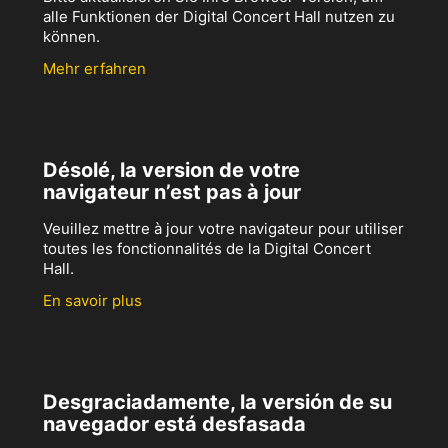
alle Funktionen der Digital Concert Hall nutzen zu
können.
Mehr erfahren
Désolé, la version de votre
navigateur n’est pas à jour
Veuillez mettre à jour votre navigateur pour utiliser
toutes les fonctionnalités de la Digital Concert
Hall.
En savoir plus
Desgraciadamente, la versión de su
navegador está desfasada