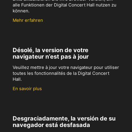
alle Funktionen der Digital Concert Hall nutzen zu
können.
Mehr erfahren
Désolé, la version de votre
navigateur n’est pas à jour
Veuillez mettre à jour votre navigateur pour utiliser
toutes les fonctionnalités de la Digital Concert
Hall.
En savoir plus
Desgraciadamente, la versión de su
navegador está desfasada