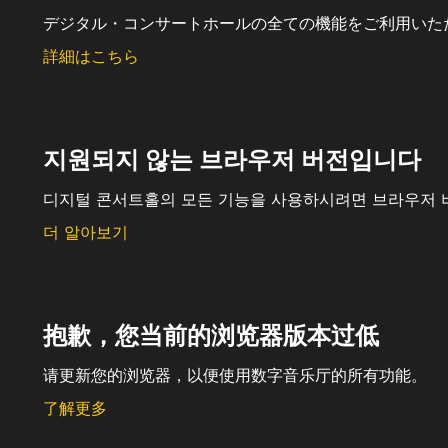
デジタル・コンサートホールの全ての機能をご利用いた
詳細はこちら
지원되지 않는 브라우저 버전입니다
디지털 콘서트홀의 모든 기능을 사용하시려면 브라우저 
더 알아보기
抱歉，您当前的浏览器版本过低
请更新您的浏览器，以便使用数字音乐厅的所有功能。
了解更多