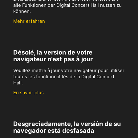
alle Funktionen der Digital Concert Hall nutzen zu
können.
Mehr erfahren
Désolé, la version de votre
navigateur n’est pas à jour
Veuillez mettre à jour votre navigateur pour utiliser
toutes les fonctionnalités de la Digital Concert
Hall.
En savoir plus
Desgraciadamente, la versión de su
navegador está desfasada