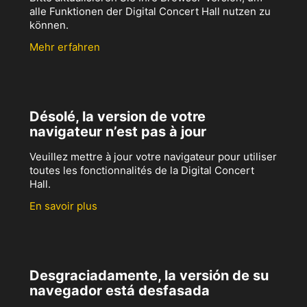
alle Funktionen der Digital Concert Hall nutzen zu
können.
Mehr erfahren
Désolé, la version de votre
navigateur n’est pas à jour
Veuillez mettre à jour votre navigateur pour utiliser
toutes les fonctionnalités de la Digital Concert
Hall.
En savoir plus
Desgraciadamente, la versión de su
navegador está desfasada