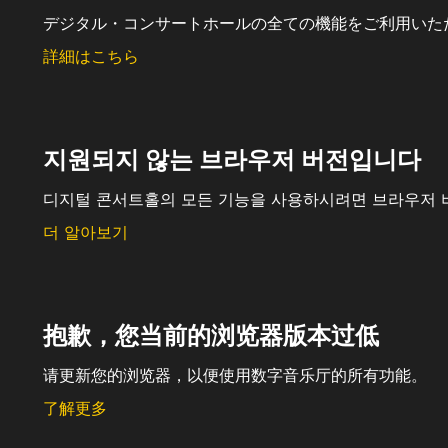
デジタル・コンサートホールの全ての機能をご利用いた
詳細はこちら
지원되지 않는 브라우저 버전입니다
디지털 콘서트홀의 모든 기능을 사용하시려면 브라우저 
더 알아보기
抱歉，您当前的浏览器版本过低
请更新您的浏览器，以便使用数字音乐厅的所有功能。
了解更多